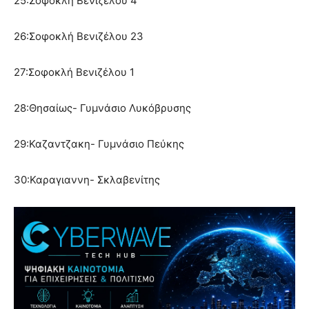
25:Σοφοκλή Βενιζέλου 4
26:Σοφοκλή Βενιζέλου 23
27:Σοφοκλή Βενιζέλου 1
28:Θησαίως- Γυμνάσιο Λυκόβρυσης
29:Καζαντζακη- Γυμνάσιο Πεύκης
30:Καραγιαννη- Σκλαβενίτης