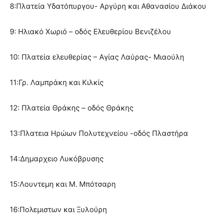
8:Πλατεία Υδατόπυργου- Αργύρη και Αθανασίου Διάκου
9: Ηλιακό Χωριό – οδός Ελευθερίου Βενιζέλου
10: Πλατεία ελευθερίας – Αγίας Λαύρας- Μιαούλη
11:Γρ. Λαμπράκη και Κιλκίς
12: Πλατεία Θράκης – οδός Θράκης
13:Πλατεια Ηρώων Πολυτεχνείου -οδός Πλαστήρα
14:Δημαρχειο Λυκόβρυσης
15:Λουντεμη και Μ. Μπότσαρη
16:Πολεμιστων και Ξυλούρη