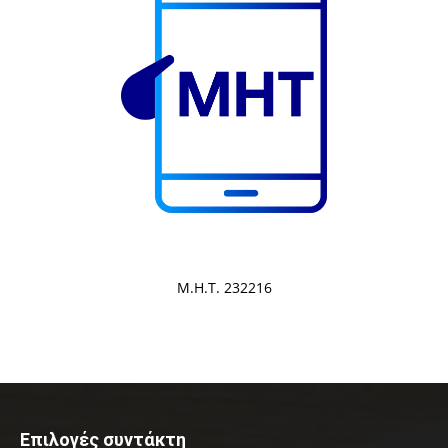
Μ.Η.Τ. 232216
Επιλογές συντάκτη