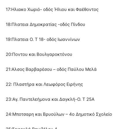
17:Ηλιακο Χωριό- οδός Ήλιου και Φαέθοντος
18:Πλατεια Δημοκρατίας -οδός Πίνδου
19:Πλατεια Ο. Τ 18- οδός Ιωαννίνων
20:Ποντου και Βουλγαροκτόνου
21:Αλσος Βαρβαρέσου – οδός Παύλου Μελά
22: Πλαστήρα και Λεωφόρος Ειρήνης
23:Αγ. Παντελεήμονα και Δαγκλή-Ο. Τ 25Α
24:Μποτσαρη και Βρυούλων – 4ο Δημοτικό Σχολείο