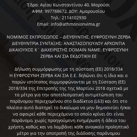
Έδρα: Αγίου Κωνσταντίνου 40, Μαρούσι
ΑΦΜ: 997788672, ΔΟΥ: Αμαρουσίου
Τηλ.: 2114102930
Email: info@athmonionvima.gr
ΝΟΜΙΜΟΣ ΕΚΠΡΟΣΩΠΟΣ – ΔΙΕΥΘΥΝΤΗΣ: ΕΥΦΡΟΣΥΝΗ ΖΕΡΒΑ
ΔΙΕΥΘΥΝΤΡΙΑ ΣΥΝΤΑΞΗΣ: ΑΝΑΣΤΑΣΟΠΟΥΛΟΥ ΑΡΧΟΝΤΙΑ
ΔΙΚΑΙΟΥΧΟΣ Κ` ΔΙΑΧΕΙΡΙΣΤΗΣ DOMAIN NAME: ΕΥΦΡΟΣΥΝΗ
ΖΕΡΒΑ ΚΑΙ ΣΙΑ ΕΚΔΟΤΙΚΗ ΕΕ
Δήλωση συμμόρφωσης με τη σύσταση (ΕΕ) 2018/334
Η ΕΥΦΡΟΣΥΝΗ ΖΕΡΒΑ ΚΑΙ ΣΙΑ Ε.Ε. δηλώνει ότι η ίδια και ο
παρών ιστότοπος συμμορφώνονται με τη Σύσταση (ΕΕ)
2018/334 της Επιτροπής της 1ης Μαρτίου 2018 σχετικά με
τα μέτρα για την αποτελεσματική αντιμετώπιση του
παράνομου περιεχομένου στο διαδίκτυο (L63) και ότι στο
πλαίσιο αυτό διατηρεί το δικαίωμα να μην δημοσιεύει ή/και
να αφαιρεί κάθε περιεχόμενο το οποίο κρίνει ότι είναι
παράνομο, χωρίς προηγούμενη ενημέρωση ή άδεια του
χρήστη, καθώς και να λαμβάνει κάθε αναγκαίο προληπτικό
μέτρο για την αποτροπή της διάδοσης παράνομου