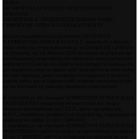
ΖΕΡΒΑ
ΔΙΕΥΘΥΝΤΡΙΑ ΣΥΝΤΑΞΗΣ: ΑΝΑΣΤΑΣΟΠΟΥΛΟΥ
ΑΡΧΟΝΤΙΑ
ΔΙΚΑΙΟΥΧΟΣ Κ` ΔΙΑΧΕΙΡΙΣΤΗΣ DOMAIN NAME:
ΕΥΦΡΟΣΥΝΗ ΖΕΡΒΑ ΚΑΙ ΣΙΑ ΕΚΔΟΤΙΚΗ ΕΕ
Δήλωση συμμόρφωσης με τη σύσταση (ΕΕ) 2018/334
Η ΕΥΦΡΟΣΥΝΗ ΖΕΡΒΑ ΚΑΙ ΣΙΑ Ε.Ε. δηλώνει ότι η ίδια και ο
παρών ιστότοπος συμμορφώνονται με τη Σύσταση (ΕΕ) 2018/334
της Επιτροπής της 1ης Μαρτίου 2018 σχετικά με τα μέτρα για την
αποτελεσματική αντιμετώπιση του παράνομου περιεχομένου στο
διαδίκτυο (L63) και ότι στο πλαίσιο αυτό διατηρεί το δικαίωμα να
μην δημοσιεύει ή/και να αφαιρεί κάθε περιεχόμενο το οποίο κρίνει
ότι είναι παράνομο, χωρίς προηγούμενη ενημέρωση ή άδεια του
χρήστη, καθώς και να λαμβάνει κάθε αναγκαίο προληπτικό μέτρο
για την αποτροπή της διάδοσης παράνομου περιεχομένου.
Η επιχείρηση με την επωνυμία «ΕΥΦΡΟΣΥΝΗ ΖΕΡΒΑ ΚΑΙ ΣΙΑ
ΕΚΔΟΤΙΚΗ ΕΕ» υποχρεούται να γνωστοποιεί στο Τμήμα
Μητρώων και Διαφάνειας της Γ.Γ.Ε.Ε., μέσω της εφαρμογής
Μ.Η.Τ., οποιαδήποτε μεταβολή των στοιχείων της, σύμφωνα με τα
οριζόμενα στο άρθρο 13 του ν. 5005/2022.
Η επιχείρηση με την επωνυμία «ΕΥΦΡΟΣΥΝΗ ΖΕΡΒΑ ΚΑΙ ΣΙΑ
ΕΚΔΟΤΙΚΗ ΕΕ» οφείλει να πληροί τις προϋποθέσεις του άρθρου
10 του ν. 5005/2022 καθ’ όλη τη διάρκεια καταχώρισής της στο