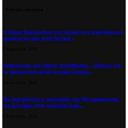
Επιλογές συντάκτη
Ο Δήμος Βριλησσίων στο πλευρό των πυρόπληκτων
συμπολιτών μας στην Δυτική...
7 Αυγούστου 2026
Ανακοίνωση του Δήμου Λυκόβρυσης – Πεύκης για
τα προληπτικά μέτρα αντιμετώπισης...
7 Αυγούστου 2026
Με λαμπρότητα ο εορτασμός της Μεταμόρφωσης
του Σωτήρος στον ομώνυμο Ιερό...
7 Αυγούστου 2026