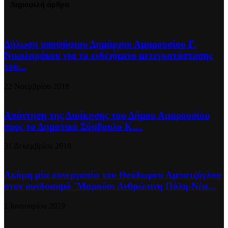
Δημοφιλή άρθρα
Δήλωση υποψήφιου Δημάρχου Αμαρουσίου Γ.
Νικολαράκου για το ενδεχόμενο μετεγκατάστασης
του...
22 Νοεμβρίου 2018
Απάντηση της Διοίκησης του Δήμου Αμαρουσίου
προς το Δημοτικό Σύμβουλο Κ....
31 Δεκεμβρίου 2018
Ακόμη μία συνεργασία του Θεόδωρου Αμπατζόγλου
στον συνδυασμό ¨Μαρούσι Ανθρώπινη Πόλη-Νέα...
1 Ιανουαρίου 2019