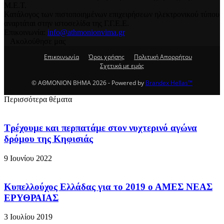
Μ.Ε.Τ.
Κατάλογος των πιστοποιημένων επιχειρήσεων ηλεκτρονικού τύπου
αναρτάται στην ιστοσελίδα της Γ.Γ.Ε.Ε.
Επικοινωνία:
info@athmonionvima.gr
Ακολούθησε μας
Επικοινωνία
Όροι χρήσης
Πολιτική Απορρήτου
Σχετικά με εμάς
© ΑΘΜΟΝΙΟΝ ΒΗΜΑ 2026 - Powered by
Brandex Hellas™
Περισσότερα θέματα
Τρέχουμε και περπατάμε στον νυχτερινό αγώνα
δρόμου της Κηφισιάς
9 Ιουνίου 2022
Κυπελλούχος Ελλάδας για το 2019 ο ΑΜΕΣ ΝΕΑΣ
ΕΡΥΘΡΑΙΑΣ
3 Ιουλίου 2019