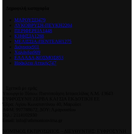
Δημοφιλή κατηγορία
ΜΑΡΟΥΣΙ
3479
ΛΥΚΟΒΡΥΣΗ-ΠΕΥΚΗ
2204
ΠΕΡΙΦΕΡΕΙΑ
1448
ΚΗΦΙΣΙΑ
1288
ΜΕΛΙΣΣΙΑ-ΠΕΝΤΕΛΗ
1275
Διόνυσος
911
Χαλάνδρι
909
ΕΛΛΑΔΑ-ΚΟΣΜΟΣ
853
Ηράκλειο Αττικής
747
Σχετικά με εμάς
Υπουργείο Τύπου: Πιστοποίηση Ιστοσελίδας Α.Μ. 13643
ΕΥΦΡΟΣΥΝΗ ΖΕΡΒΑ ΚΑΙ ΣΙΑ ΕΚΔΟΤΙΚΗ ΕΕ
Έδρα: Αγίου Κωνσταντίνου 40, Μαρούσι
ΑΦΜ: 997788672, ΔΟΥ: Αμαρουσίου
Τηλ.: 2114102930
Email: info@athmonionvima.gr
ΝΟΜΙΜΟΣ ΕΚΠΡΟΣΩΠΟΣ – ΔΙΕΥΘΥΝΤΗΣ: ΕΥΦΡΟΣΥΝΗ