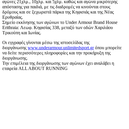
αγώνες 21χλμ., 10χλμ. και 5χλμ. καθώς και αγώνα μικρότερης
απόστασης για παιδιά, με τις διαδρομές να κινούνται στους
δρόμους και σε ξεχωριστά πάρκα της Κηφισιάς και της Νέας
Ερυθραίας.
Σημείο εκκίνησης των αγώνων το Under Armour Brand House
Erithraia: Λεωφ. Κηφισίας 338, μεταξύ των οδών Χαριλάου
Τρικούπη και Ιωνίας.
Οι εγγραφές γίνονται μέσω της ιστοσελίδας της
διοργάνωσης
www.underarmour.
unlimitedsport.gr
όπου μπορείτε
να δείτε περισσότερες πληροφορίες και την προκήρυξη της
διοργάνωσης.
Την επιμέλεια της διοργάνωσης των αγώνων έχει αναλάβει η
εταιρεία ALL ABOUT RUNNING