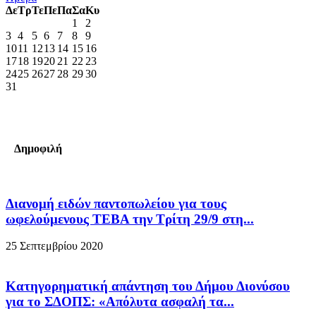
Δε
Τρ
Τε
Πε
Πα
Σα
Κυ
1
2
3
4
5
6
7
8
9
10
11
12
13
14
15
16
17
18
19
20
21
22
23
24
25
26
27
28
29
30
31
Δημοφιλή
Διανομή ειδών παντοπωλείου για τους
ωφελούμενους ΤΕΒΑ την Τρίτη 29/9 στη...
25 Σεπτεμβρίου 2020
Κατηγορηματική απάντηση του Δήμου Διονύσου
για το ΣΔΟΠΣ: «Απόλυτα ασφαλή τα...