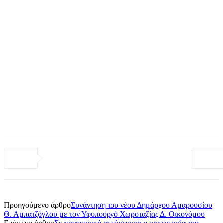
Προηγούμενο άρθρο
Συνάντηση του νέου Δημάρχου Αμαρουσίου
Θ. Αμπατζόγλου με τον Υφυπουργό Χωροταξίας Δ. Οικονόμου
Επόμενο άρθρο
Σε πανηγυρική ατμόσφαιρα η ορκωμοσία του