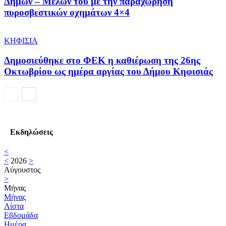
Δήμων – Μελών του με την παραχώρηση
πυροσβεστικών οχημάτων 4×4
ΚΗΦΙΣΙΑ
Δημοσιεύθηκε στο ΦΕΚ η καθιέρωση της 26ης
Οκτωβρίου ως ημέρα αργίας του Δήμου Κηφισιάς
Εκδηλώσεις
<
<
2026
>
Αύγουστος
>
Μήνας
Μήνας
Λίστα
Εβδομάδα
Ημέρα