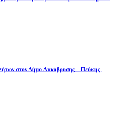
οβλήτων στον Δήμο Λυκόβρυσης – Πεύκης